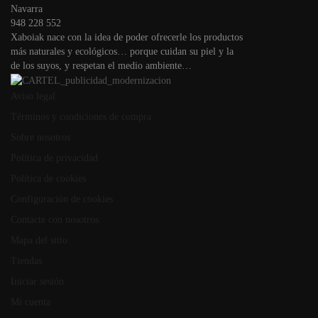
Navarra
948 228 552
Xaboiak nace con la idea de poder ofrecerle los productos
más naturales y ecológicos… porque cuidan su piel y la
de los suyos, y respetan el medio ambiente…
Aviso legal
Términos y condiciones de compra
Sobre nosotros
Política de privacidad
Política de cookies
Configuración de cookies
Contacte con nosotros
Mapa del sitio
Tiendas
Iniciar sesión
Mi cuenta