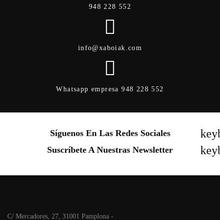
948 228 552
info@xaboiak.com
Whatsapp empresa 948 228 552
key
Síguenos En Las Redes Sociales
key
Suscríbete A Nuestras Newsletter
C/ Mercadores, 27, 31001 Pamplona -