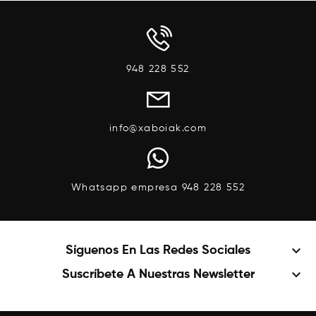
948 228 552
info@xaboiak.com
Whatsapp empresa 948 228 552
keyboard_arrow_down
Síguenos En Las Redes Sociales
keyboard_arrow_down
Suscríbete A Nuestras Newsletter