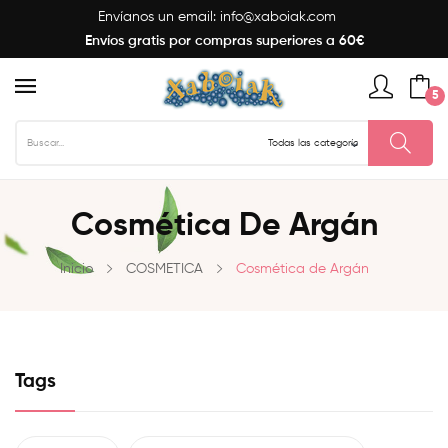
Envíanos un email:
info@xaboiak.com
Envíos gratis por compras superiores a 60€
5
Cosmética De Argán
Inicio
COSMETICA
Cosmética de Argán
Tags