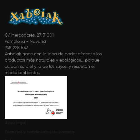
C/ Mercadores, 27, 31001
Pamplona - Navarra
948 228 552
Xaboiak nace con la idea de poder ofrecerle los
productos más naturales y ecológicos… porque
cuidan su piel y la de los suyos, y respetan el
medio ambiente…
Aviso legal
Términos y condiciones de compra