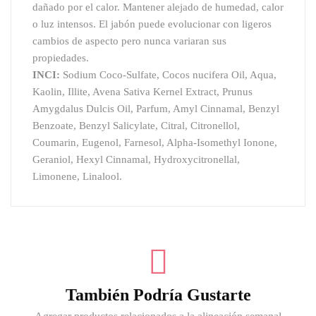
dañado por el calor. Mantener alejado de humedad, calor
o luz intensos. El jabón puede evolucionar con ligeros
cambios de aspecto pero nunca variaran sus
propiedades.
INCI:
Sodium Coco-Sulfate, Cocos nucifera Oil, Aqua,
Kaolin, Illite, Avena Sativa Kernel Extract, Prunus
Amygdalus Dulcis Oil, Parfum, Amyl Cinnamal, Benzyl
Benzoate, Benzyl Salicylate, Citral, Citronellol,
Coumarin, Eugenol, Farnesol, Alpha-Isomethyl Ionone,
Geraniol, Hexyl Cinnamal, Hydroxycitronellal,
Limonene, Linalool.
También Podría Gustarte