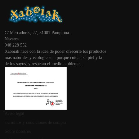
C/ Mercadores, 27, 31001 Pamplona -
Navarra
948 228 552
Xaboiak nace con la idea de poder ofrecerle los productos
más naturales y ecológicos… porque cuidan su piel y la
de los suyos, y respetan el medio ambiente…
Aviso legal
Términos y condiciones de compra
Sobre nosotros