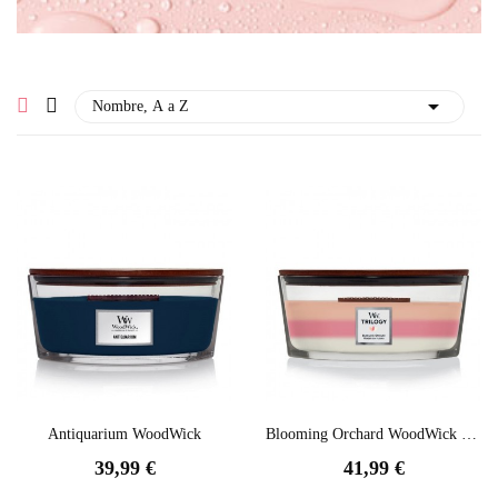

Nombre, A a Z
Antiquarium WoodWick
Blooming Orchard WoodWick Trilogi
39,99 €
41,99 €