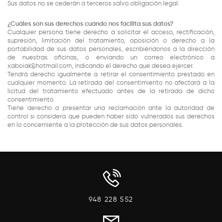
Sus datos no se cederán a terceros salvo obligación legal.
¿Cuáles son sus derechos cuando nos facilita sus datos?
Cualquier persona tiene derecho a solicitar el acceso, rectificación,
supresión, limitación del tratamiento, oposición o derecho a la
portabilidad de sus datos personales, escribiéndonos a la dirección
de nuestras oficinas, o enviando un correo electrónico a
xaboiak@hotmail.com, indicando el derecho que desea ejercer.
Tendrá derecho igualmente a retirar el consentimiento prestado en
cualquier momento. La retirada del consentimiento no afectará a la
licitud del tratamiento efectuado antes de la retirada de dicho
consentimiento.
Tiene derecho a presentar una reclamación ante la autoridad de
control si considera que pueden haber sido vulnerados sus derechos
en lo concerniente a la protección de sus datos personales.
948 228 552