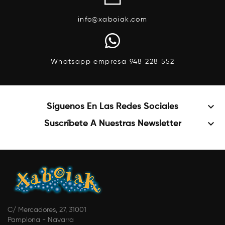
info@xaboiak.com
Whatsapp empresa 948 228 552
keyboard_arrow_down
Síguenos En Las Redes Sociales
keyboard_arrow_down
Suscríbete A Nuestras Newsletter
C/ Mercadores, 27, 31001
Pamplona - Navarra