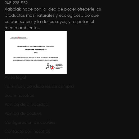
948 228 552
Xaboiak nace con la idea de poder ofrecerle los
productos más naturales y ecológicos… porque
cuidan su piel y la de los suyos, y respetan el
medio ambiente…
Aviso legal
Términos y condiciones de compra
Sobre nosotros
Política de privacidad
Política de cookies
Configuración de cookies
Contacte con nosotros