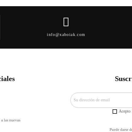
info@xaboiak.com
iales
Suscr
Acepto l
 a las nuevas
Puede darse de