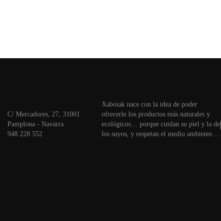
Xaboiak nace con la idea de poder
C/ Mercadores, 27, 31001
ofrecerle los productos más naturales y
Pamplona - Navarra
ecológicos… porque cuidan su piel y la de
948 228 552
los suyos, y respetan el medio ambiente…