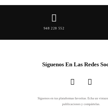
948 228 552
Síguenos En Las Redes Soc
Síguenos en tus plataformas favoritas. Echa un vistazo
publicaciones y compártelas.