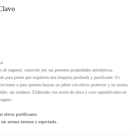
Clavo
or
os de eugenol, conocido por sus potentes propiedades antisépticas,
ado para pieles que requieren una limpieza profunda y purificante. Es
fecciones o para quienes buscan un jabón con efecto protector y un aroma
ible, sin residuos. Elaborado con aceite de oliva y coco saponificados en
 vegano.
su efecto purificante.
 un aroma intenso y especiado.