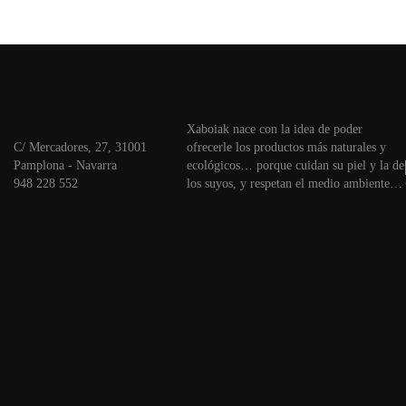
Xaboiak nace con la idea de poder
C/ Mercadores, 27, 31001
ofrecerle los productos más naturales y
Pamplona - Navarra
ecológicos… porque cuidan su piel y la de
948 228 552
los suyos, y respetan el medio ambiente…