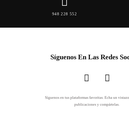
948 228 552
Síguenos En Las Redes Soc
Síguenos en tus plataformas favoritas. Echa un vistazo
publicaciones y compártelas.