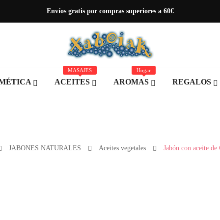
Envíos gratis por compras superiores a 60€
MASAJES
Hogar
MÉTICA
ACEITES
AROMAS
REGALOS
JABONES NATURALES
Aceites vegetales
Jabón con aceite de