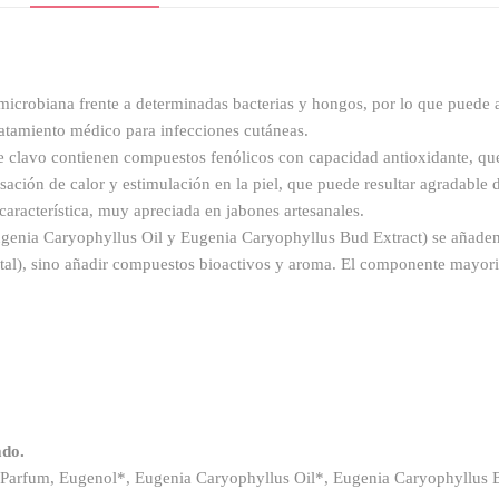
microbiana frente a determinadas bacterias y hongos, por lo que puede ay
ratamiento médico para infecciones cutáneas.
de clavo contienen compuestos fenólicos con capacidad antioxidante, que 
ción de calor y estimulación en la piel, que puede resultar agradable d
característica, muy apreciada en jabones artesanales.
 (Eugenia Caryophyllus Oil y Eugenia Caryophyllus Bud Extract) se añade
etal), sino añadir compuestos bioactivos y aroma. El componente mayorita
ado.
 Parfum, Eugenol*, Eugenia Caryophyllus Oil*, Eugenia Caryophyllus B