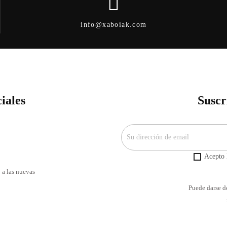
info@xaboiak.com
iales
Suscr
Acepto l
 a las nuevas
Puede darse de