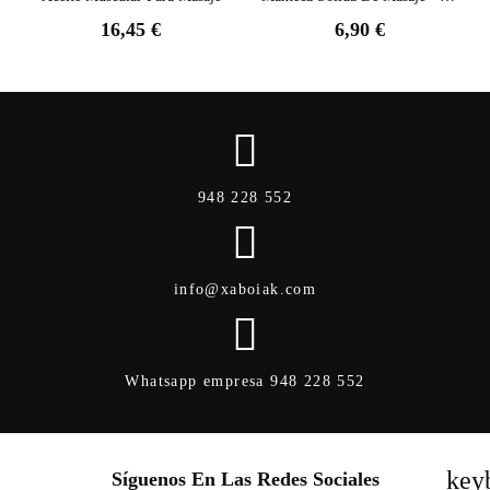
16,45 €
6,90 €
948 228 552
info@xaboiak.com
Whatsapp empresa 948 228 552
key
Síguenos En Las Redes Sociales