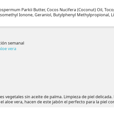
spermum Parkii Butter, Cocos Nucifera (Coconut) Oil, Tocop
Isomethyl Ionone, Geraniol, Butylphenyl Methylpropional, L
ación semanal
tes vegetales sin aceite de palma. Limpieza de piel delicada.
l aloe vera, hacen de este jabón el perfecto para la piel co