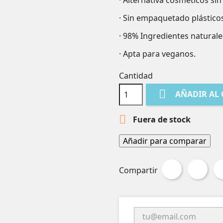
· Alternativa cosméticos si
· Sin empaquetado plástico
· 98% Ingredientes natura
· Apta para veganos.
Cantidad

AÑADIR AL

Fuera de stock
Añadir para comparar
Compartir
Tuit
Compartir