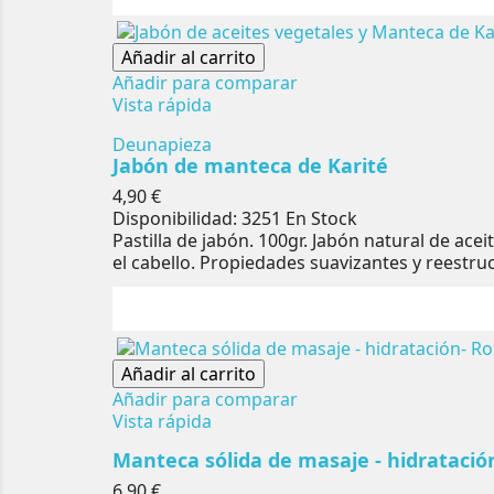
Añadir al carrito
Añadir para comparar
Vista rápida
Deunapieza
Jabón de manteca de Karité
Precio
4,90 €
Disponibilidad:
3251 En Stock
Pastilla de jabón. 100gr. Jabón natural de ace
el cabello. Propiedades suavizantes y reestruct
Añadir al carrito
Añadir para comparar
Vista rápida
Manteca sólida de masaje - hidratació
Precio
6,90 €