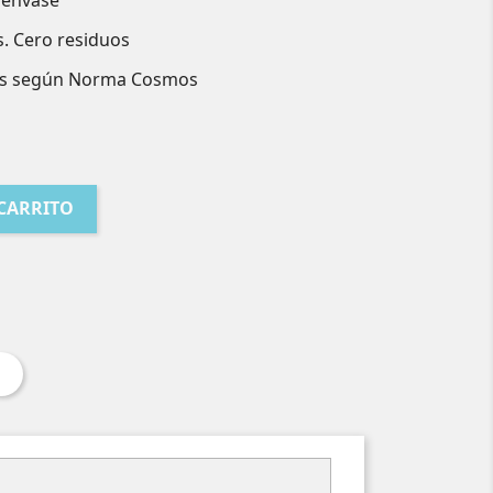
n envase
s. Cero residuos
les según Norma Cosmos
 CARRITO
ear
Pinterest