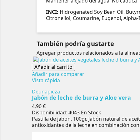
Mantener alejado del agua. No caduca
INCI:
Hidrogenated Soy Bean Oil, Butyro
Citronellol, Coumarine, Eugenol, Alpha-
También podría gustarte
Agregar productos relacionados a la aline
Añadir al carrito
Añadir para comparar
Vista rápida
Deunapieza
Jabón de leche de burra y Aloe vera
Precio
4,90 €
Disponibilidad:
4043 En Stock
Pastilla de jabon. 100gr. Jabón natural de acei
antioxidantes de la leche en combinación con e