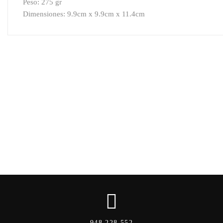
Peso: 275 gr
Dimensiones: 9.9cm x 9.9cm x 11.4cm
948 228 552