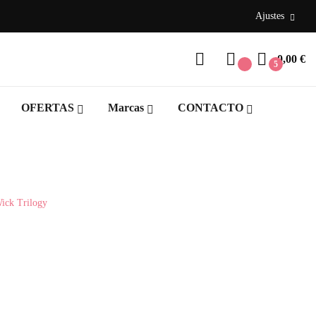
Ajustes
0,00 €
5
OFERTAS
Marcas
CONTACTO
ick Trilogy