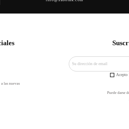
iales
Suscr
Acepto l
 a las nuevas
Puede darse de