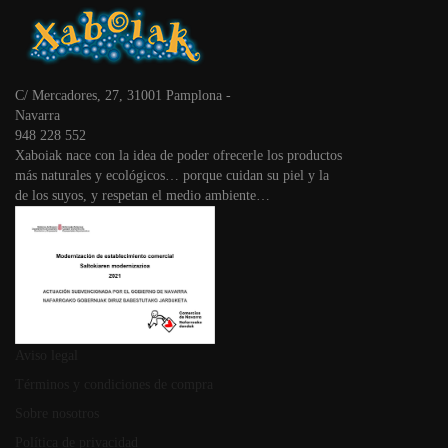
C/ Mercadores, 27, 31001 Pamplona -
Navarra
948 228 552
Xaboiak nace con la idea de poder ofrecerle los productos
más naturales y ecológicos… porque cuidan su piel y la
de los suyos, y respetan el medio ambiente…
Aviso legal
Términos y condiciones de compra
Sobre nosotros
Política de privacidad