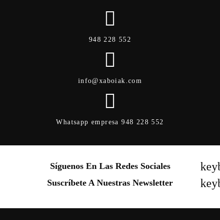
948 228 552
info@xaboiak.com
Whatsapp empresa 948 228 552
key
Síguenos En Las Redes Sociales
key
Suscríbete A Nuestras Newsletter