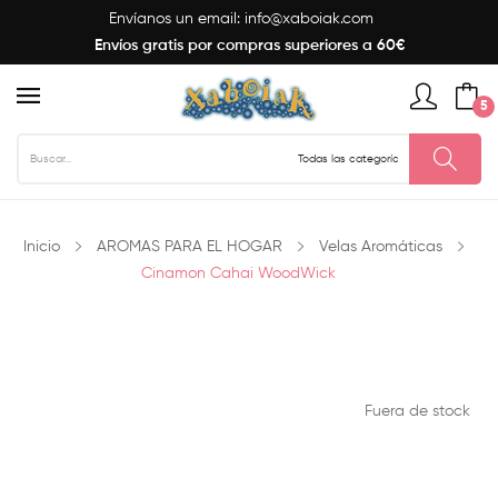
Envíanos un email:
info@xaboiak.com
Envíos gratis por compras superiores a 60€
5
Inicio
AROMAS PARA EL HOGAR
Velas Aromáticas
Cinamon Cahai WoodWick
Fuera de stock