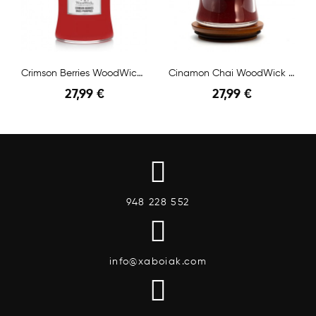
Crimson Berries WoodWick Mediana
Cinamon Chai WoodWick Mediana
27,99 €
27,99 €
948 228 552
info@xaboiak.com